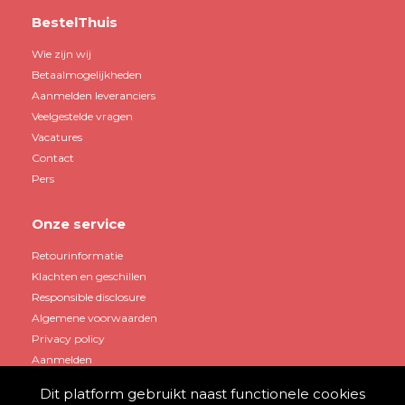
BestelThuis
Wie zijn wij
Betaalmogelijkheden
Aanmelden leveranciers
Veelgestelde vragen
Vacatures
Contact
Pers
Onze service
Retourinformatie
Klachten en geschillen
Responsible disclosure
Algemene voorwaarden
Privacy policy
Aanmelden
Dit platform gebruikt naast functionele cookies
Mijn account