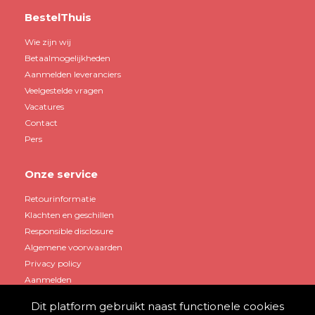
BestelThuis
Wie zijn wij
Betaalmogelijkheden
Aanmelden leveranciers
Veelgestelde vragen
Vacatures
Contact
Pers
Onze service
Retourinformatie
Klachten en geschillen
Responsible disclosure
Algemene voorwaarden
Privacy policy
Aanmelden
Dit platform gebruikt naast functionele cookies
Mijn account