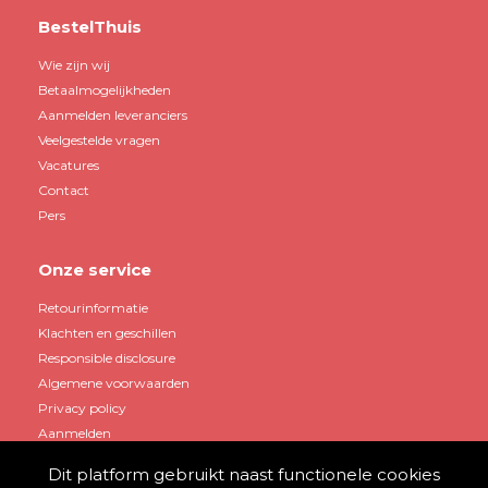
BestelThuis
Wie zijn wij
Betaalmogelijkheden
Aanmelden leveranciers
Veelgestelde vragen
Vacatures
Contact
Pers
Onze service
Retourinformatie
Klachten en geschillen
Responsible disclosure
Algemene voorwaarden
Privacy policy
Aanmelden
Dit platform gebruikt naast functionele cookies
Mijn account