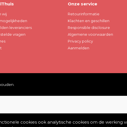
lThuis
Onze service
n wij
Retourinformatie
mogelijkheden
Klachten en geschillen
den leveranciers
Responsible disclosure
stelde vragen
Algemene voorwaarden
res
Privacy policy
t
Aanmelden
ehouden.
unctionele cookies ook analytische cookies om de werking v