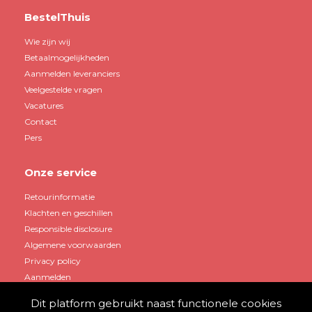
BestelThuis
Wie zijn wij
Betaalmogelijkheden
Aanmelden leveranciers
Veelgestelde vragen
Vacatures
Contact
Pers
Onze service
Retourinformatie
Klachten en geschillen
Responsible disclosure
Algemene voorwaarden
Privacy policy
Aanmelden
Dit platform gebruikt naast functionele cookies
Mijn account