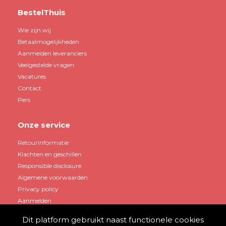
BestelThuis
Wie zijn wij
Betaalmogelijkheden
Aanmelden leveranciers
Veelgestelde vragen
Vacatures
Contact
Pers
Onze service
Retourinformatie
Klachten en geschillen
Responsible disclosure
Algemene voorwaarden
Privacy policy
Aanmelden
Dit platform gebruikt naast functionele cookies
Mijn account