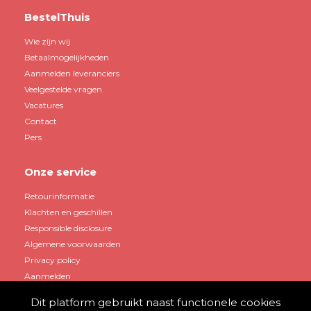
BestelThuis
Wie zijn wij
Betaalmogelijkheden
Aanmelden leveranciers
Veelgestelde vragen
Vacatures
Contact
Pers
Onze service
Retourinformatie
Klachten en geschillen
Responsible disclosure
Algemene voorwaarden
Privacy policy
Aanmelden
Dit platform gebruikt naast functionele cookies
Mijn account