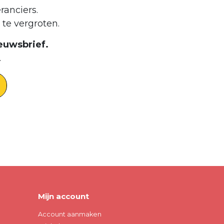
ranciers.
te vergroten.
euwsbrief.
.
Mijn account
Account aanmaken