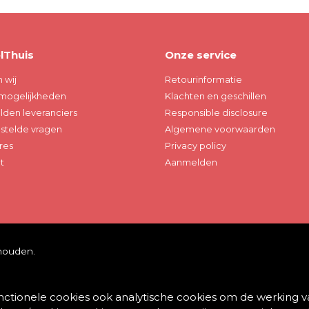
lThuis
Onze service
n wij
Retourinformatie
mogelijkheden
Klachten en geschillen
den leveranciers
Responsible disclosure
stelde vragen
Algemene voorwaarden
res
Privacy policy
t
Aanmelden
ehouden.
unctionele cookies ook analytische cookies om de werking v