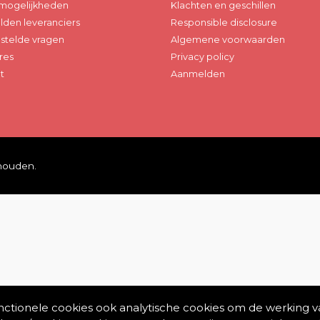
mogelijkheden
Klachten en geschillen
den leveranciers
Responsible disclosure
stelde vragen
Algemene voorwaarden
res
Privacy policy
t
Aanmelden
ehouden.
unctionele cookies ook analytische cookies om de werking v