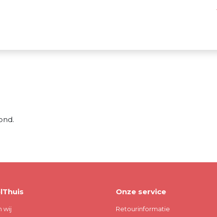
ond.
lThuis
Onze service
n wij
Retourinformatie