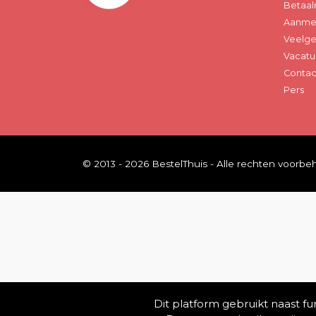
Betaal
Aanmel
Veelge
Vacatu
Contac
Pers
© 2013 - 2026 BestelThuis - Alle rechten voorb
Dit platform gebruikt naast f