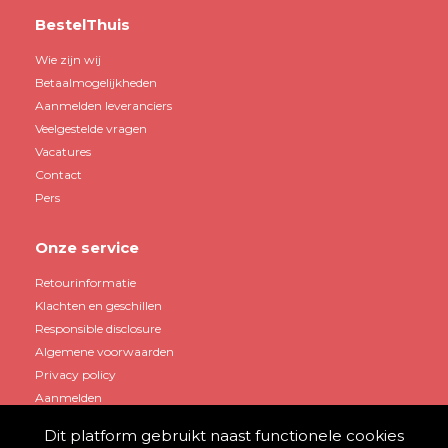
BestelThuis
Wie zijn wij
Betaalmogelijkheden
Aanmelden leveranciers
Veelgestelde vragen
Vacatures
Contact
Pers
Onze service
Retourinformatie
Klachten en geschillen
Responsible disclosure
Algemene voorwaarden
Privacy policy
Aanmelden
Dit platform gebruikt naast functionele cookies
Mijn account