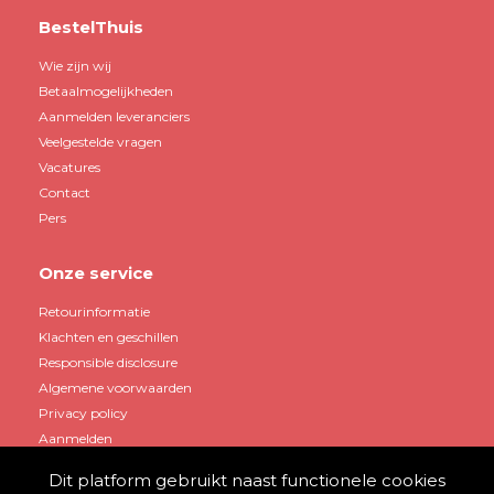
BestelThuis
Wie zijn wij
Betaalmogelijkheden
Aanmelden leveranciers
Veelgestelde vragen
Vacatures
Contact
Pers
Onze service
Retourinformatie
Klachten en geschillen
Responsible disclosure
Algemene voorwaarden
Privacy policy
Aanmelden
Dit platform gebruikt naast functionele cookies
Mijn account