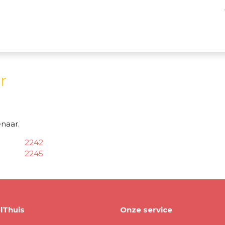
r
naar.
2242
2245
lThuis
Onze service