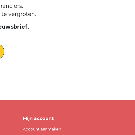
ranciers.
te vergroten.
euwsbrief.
.
Mijn account
Account aanmaken