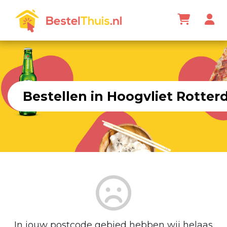
Bestellen in Hoogvliet Rotte
In jouw postcode gebied hebben wij helaas