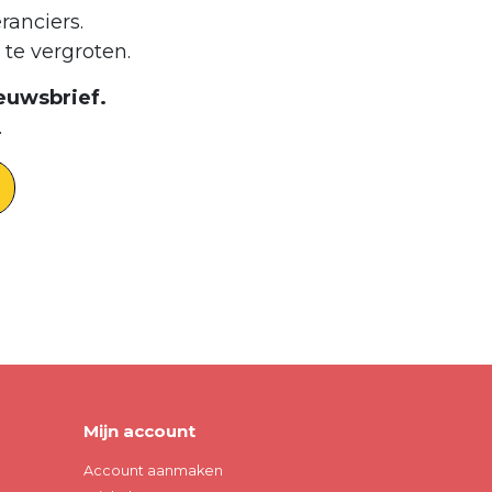
ranciers.
te vergroten.
euwsbrief.
.
Mijn account
Account aanmaken