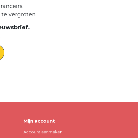
ranciers.
te vergroten.
euwsbrief.
.
Mijn account
Account aanmaken