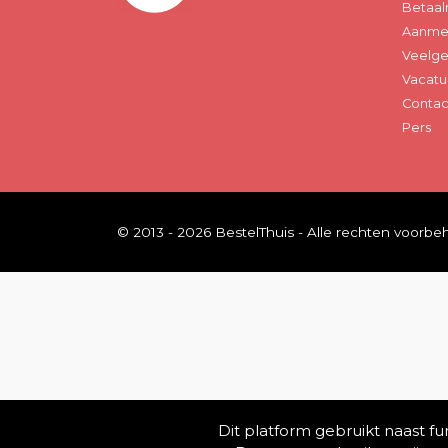
Betaal
Aanmel
Veelge
Vacatu
Contac
Pers
© 2013 - 2026 BestelThuis - Alle rechten voorb
Dit platform gebruikt naast f