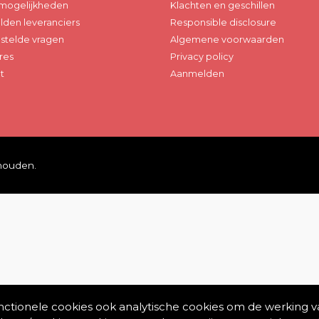
mogelijkheden
Klachten en geschillen
den leveranciers
Responsible disclosure
stelde vragen
Algemene voorwaarden
res
Privacy policy
t
Aanmelden
ehouden.
unctionele cookies ook analytische cookies om de werking v