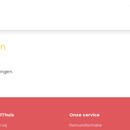
en
ingen.
lThuis
Onze service
n wij
Retourinformatie