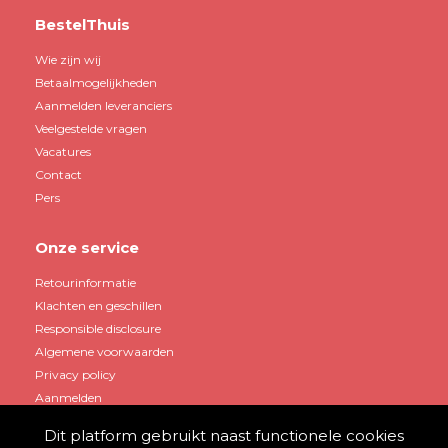
BestelThuis
Wie zijn wij
Betaalmogelijkheden
Aanmelden leveranciers
Veelgestelde vragen
Vacatures
Contact
Pers
Onze service
Retourinformatie
Klachten en geschillen
Responsible disclosure
Algemene voorwaarden
Privacy policy
Aanmelden
Dit platform gebruikt naast functionele cookies
Mijn account