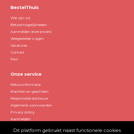
BestelThuis
Wie zijn wij
Betaalmogelijkheden
Aanmelden leveranciers
Veelgestelde vragen
Vacatures
Contact
Pers
Onze service
Retourinformatie
Klachten en geschillen
Responsible disclosure
Algemene voorwaarden
Privacy policy
Aanmelden
Dit platform gebruikt naast functionele cookies
Mijn account