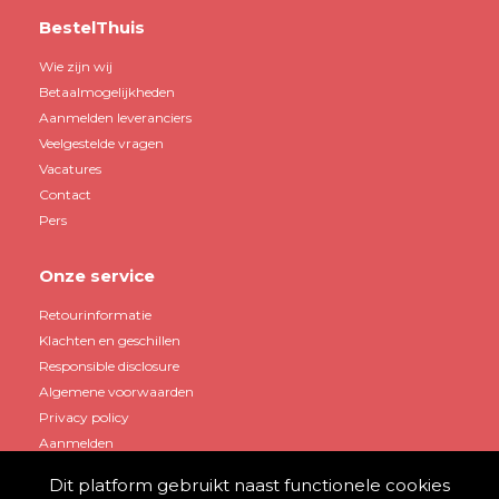
BestelThuis
Wie zijn wij
Betaalmogelijkheden
Aanmelden leveranciers
Veelgestelde vragen
Vacatures
Contact
Pers
Onze service
Retourinformatie
Klachten en geschillen
Responsible disclosure
Algemene voorwaarden
Privacy policy
Aanmelden
Dit platform gebruikt naast functionele cookies
Mijn account