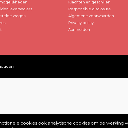
mogelijkheden
Klachten en geschillen
den leveranciers
Responsible disclosure
stelde vragen
Algemene voorwaarden
res
Privacy policy
t
Aanmelden
ehouden.
unctionele cookies ook analytische cookies om de werking v