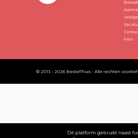
Betaal
Aanmel
Veelge
Vacatu
Contac
Pers
© 2013 - 2026 BestelThuis - Alle rechten voorb
Dit platform gebruikt naast f