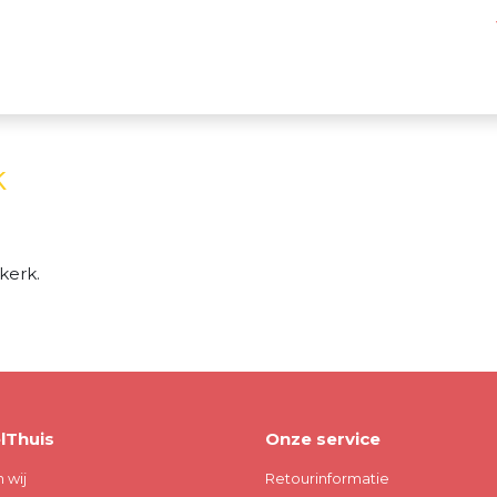
k
kerk.
lThuis
Onze service
n wij
Retourinformatie