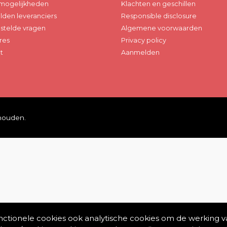
mogelijkheden
Klachten en geschillen
den leveranciers
Responsible disclosure
stelde vragen
Algemene voorwaarden
res
Privacy policy
t
Aanmelden
ehouden.
unctionele cookies ook analytische cookies om de werking v