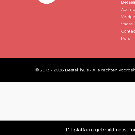
Betaal
Aanmel
Veelge
Vacatu
Contac
Pers
© 2013 - 2026 BestelThuis - Alle rechten voorb
Dit platform gebruikt naast f