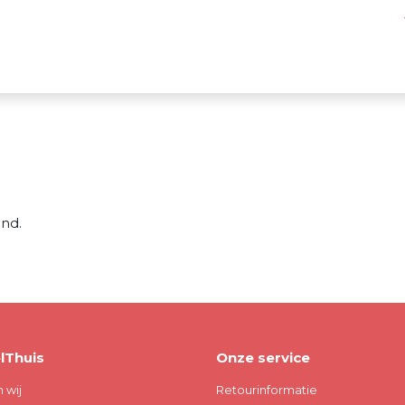
nd.
lThuis
Onze service
n wij
Retourinformatie