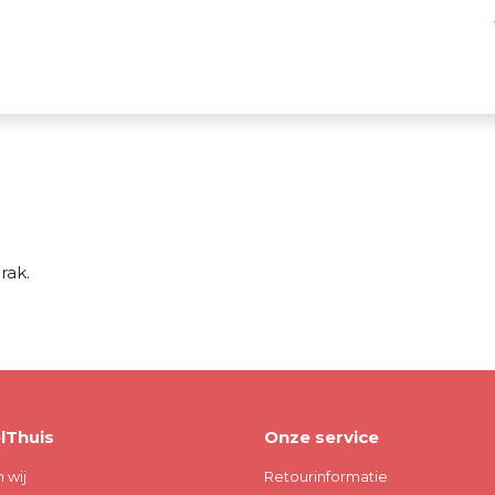
rak.
lThuis
Onze service
n wij
Retourinformatie