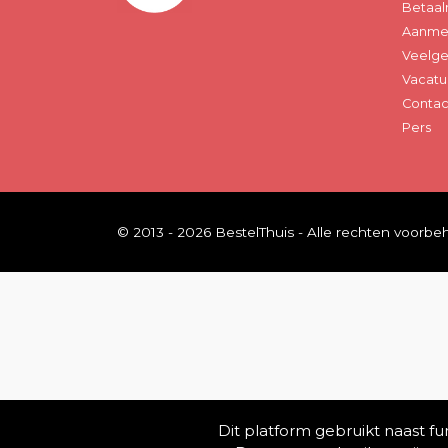
Betaal
Aanmel
Veelge
Vacatu
Contac
Pers
© 2013 - 2026 BestelThuis - Alle rechten voorb
Dit platform gebruikt naast f