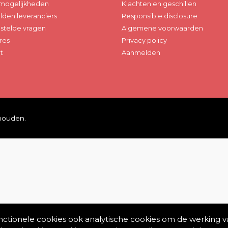
mogelijkheden
Klachten en geschillen
den leveranciers
Responsible disclosure
stelde vragen
Algemene voorwaarden
res
Privacy policy
t
Aanmelden
ehouden.
unctionele cookies ook analytische cookies om de werking v