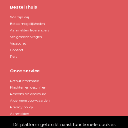
BestelThuis
Wie zijn wij
Betaalmogelijkheden
Aanmelden leveranciers
Veelgestelde vragen
Vacatures
Contact
Pers
Onze service
Retourinformatie
Klachten en geschillen
Responsible disclosure
Algemene voorwaarden
Privacy policy
Aanmelden
Dit platform gebruikt naast functionele cookies
Mijn account