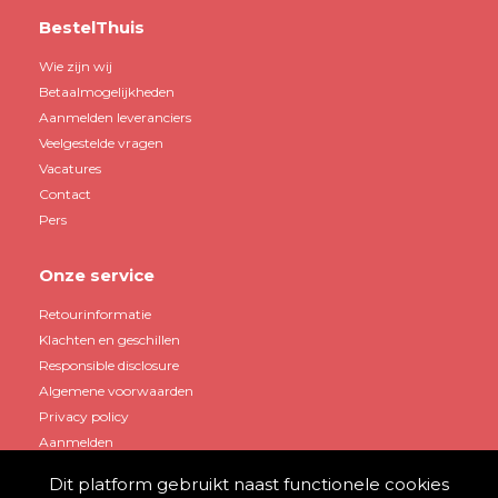
BestelThuis
Wie zijn wij
Betaalmogelijkheden
Aanmelden leveranciers
Veelgestelde vragen
Vacatures
Contact
Pers
Onze service
Retourinformatie
Klachten en geschillen
Responsible disclosure
Algemene voorwaarden
Privacy policy
Aanmelden
Dit platform gebruikt naast functionele cookies
Mijn account