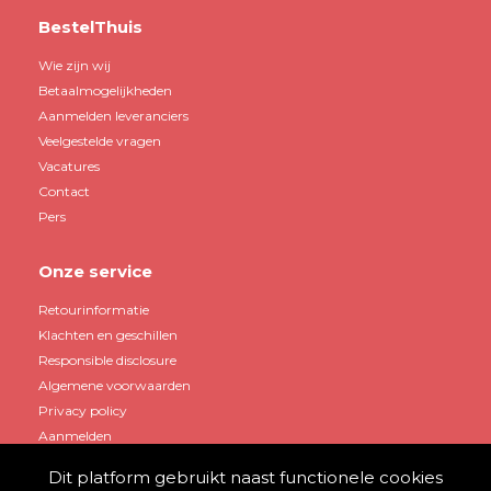
BestelThuis
Wie zijn wij
Betaalmogelijkheden
Aanmelden leveranciers
Veelgestelde vragen
Vacatures
Contact
Pers
Onze service
Retourinformatie
Klachten en geschillen
Responsible disclosure
Algemene voorwaarden
Privacy policy
Aanmelden
Dit platform gebruikt naast functionele cookies
Mijn account