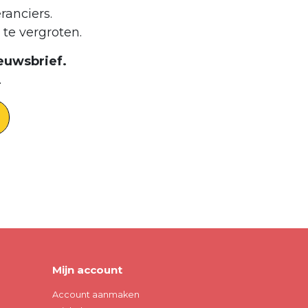
ranciers.
te vergroten.
euwsbrief.
.
Mijn account
Account aanmaken