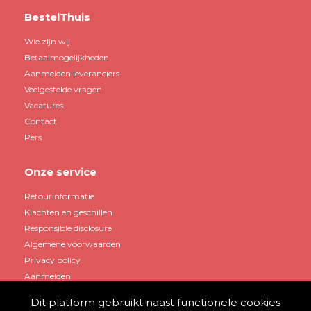
BestelThuis
Wie zijn wij
Betaalmogelijkheden
Aanmelden leveranciers
Veelgestelde vragen
Vacatures
Contact
Pers
Onze service
Retourinformatie
Klachten en geschillen
Responsible disclosure
Algemene voorwaarden
Privacy policy
Aanmelden
Dit platform gebruikt naast functionele cookies
Mijn account