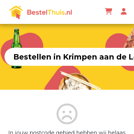
Bestellen in Krimpen aan de 
In jouw postcode gebied hebben wij helaas