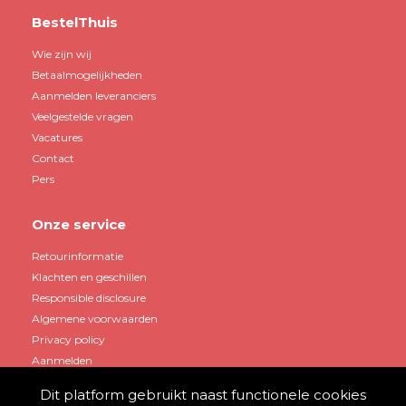
BestelThuis
Wie zijn wij
Betaalmogelijkheden
Aanmelden leveranciers
Veelgestelde vragen
Vacatures
Contact
Pers
Onze service
Retourinformatie
Klachten en geschillen
Responsible disclosure
Algemene voorwaarden
Privacy policy
Aanmelden
Dit platform gebruikt naast functionele cookies
Mijn account