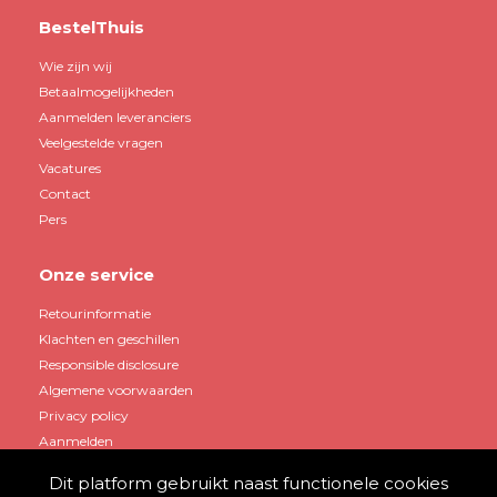
BestelThuis
Wie zijn wij
Betaalmogelijkheden
Aanmelden leveranciers
Veelgestelde vragen
Vacatures
Contact
Pers
Onze service
Retourinformatie
Klachten en geschillen
Responsible disclosure
Algemene voorwaarden
Privacy policy
Aanmelden
Dit platform gebruikt naast functionele cookies
Mijn account