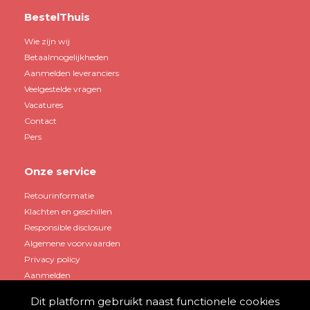
BestelThuis
Wie zijn wij
Betaalmogelijkheden
Aanmelden leveranciers
Veelgestelde vragen
Vacatures
Contact
Pers
Onze service
Retourinformatie
Klachten en geschillen
Responsible disclosure
Algemene voorwaarden
Privacy policy
Aanmelden
Dit platform gebruikt naast functionele cookies
Mijn account