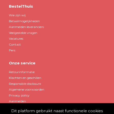
BestelThuis
Wie zijn wij
Betaalmogelijkheden
Aanmelden leveranciers
Veelgestelde vragen
Vacatures
Contact
Pers
Onze service
Retourinformatie
Klachten en geschillen
Responsible disclosure
Algemene voorwaarden
Privacy policy
Aanmelden
Dit platform gebruikt naast functionele cookies
Mijn account