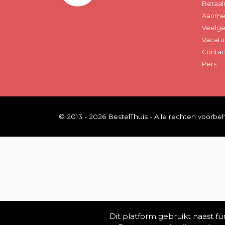
Betaal
Aanmel
Veelge
Vacatu
Contac
Pers
© 2013 - 2026 BestelThuis - Alle rechten voorb
Dit platform gebruikt naast f