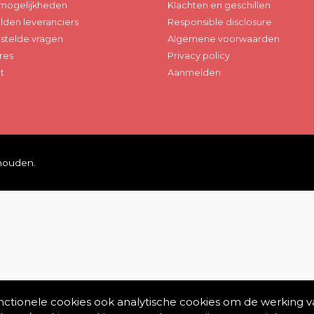
mogelijkheden
Klachten en geschillen
den leveranciers
Responsible disclosure
stelde vragen
Algemene voorwaarden
res
Privacy policy
t
Aanmelden
ehouden.
unctionele cookies ook analytische cookies om de werking v