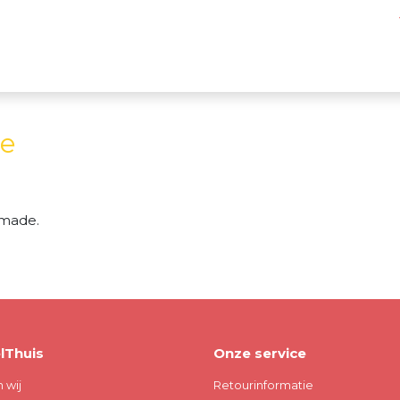
de
gmade.
lThuis
Onze service
n wij
Retourinformatie