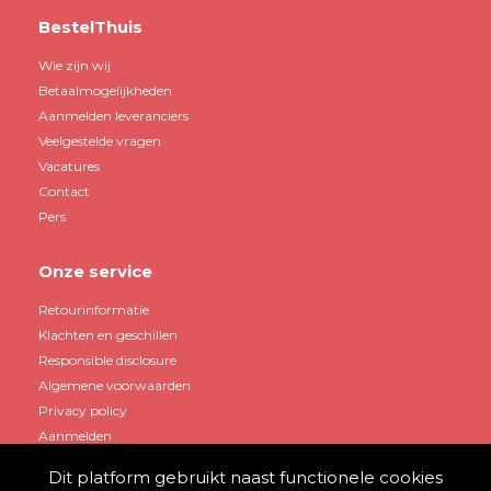
BestelThuis
Wie zijn wij
Betaalmogelijkheden
Aanmelden leveranciers
Veelgestelde vragen
Vacatures
Contact
Pers
Onze service
Retourinformatie
Klachten en geschillen
Responsible disclosure
Algemene voorwaarden
Privacy policy
Aanmelden
Dit platform gebruikt naast functionele cookies
Mijn account