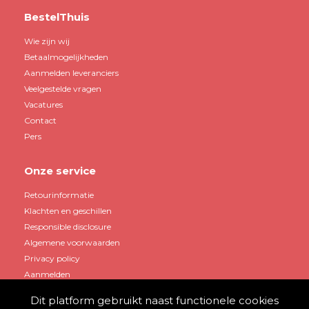
BestelThuis
Wie zijn wij
Betaalmogelijkheden
Aanmelden leveranciers
Veelgestelde vragen
Vacatures
Contact
Pers
Onze service
Retourinformatie
Klachten en geschillen
Responsible disclosure
Algemene voorwaarden
Privacy policy
Aanmelden
Dit platform gebruikt naast functionele cookies
Mijn account