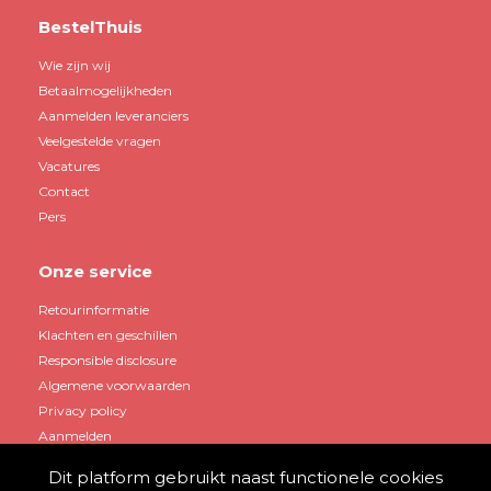
BestelThuis
Wie zijn wij
Betaalmogelijkheden
Aanmelden leveranciers
Veelgestelde vragen
Vacatures
Contact
Pers
Onze service
Retourinformatie
Klachten en geschillen
Responsible disclosure
Algemene voorwaarden
Privacy policy
Aanmelden
Dit platform gebruikt naast functionele cookies
Mijn account