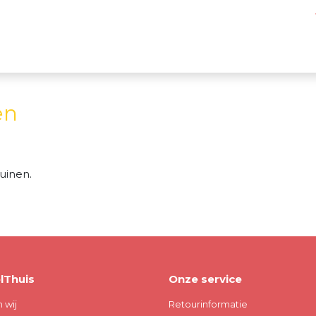
en
uinen.
lThuis
Onze service
n wij
Retourinformatie