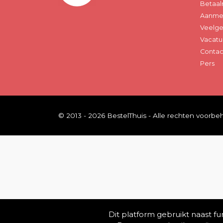
Betaal
Aanmel
Veelge
Vacatu
Contac
Pers
© 2013 - 2026 BestelThuis - Alle rechten voorb
Dit platform gebruikt naast f