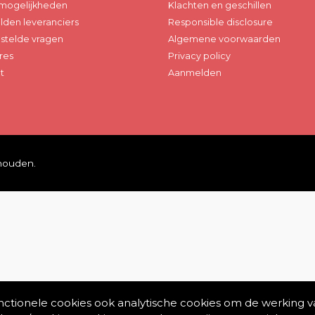
mogelijkheden
Klachten en geschillen
den leveranciers
Responsible disclosure
stelde vragen
Algemene voorwaarden
res
Privacy policy
t
Aanmelden
ehouden.
unctionele cookies ook analytische cookies om de werking v