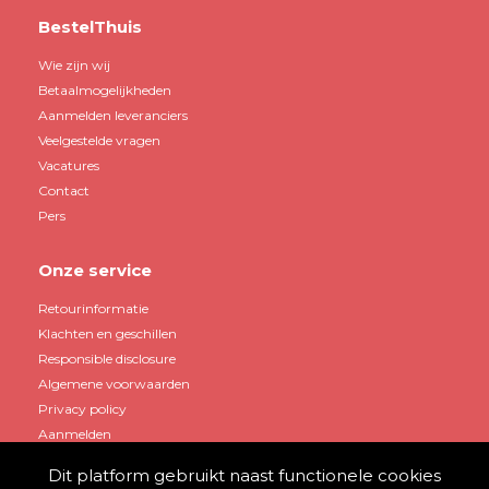
BestelThuis
Wie zijn wij
Betaalmogelijkheden
Aanmelden leveranciers
Veelgestelde vragen
Vacatures
Contact
Pers
Onze service
Retourinformatie
Klachten en geschillen
Responsible disclosure
Algemene voorwaarden
Privacy policy
Aanmelden
Dit platform gebruikt naast functionele cookies
Mijn account