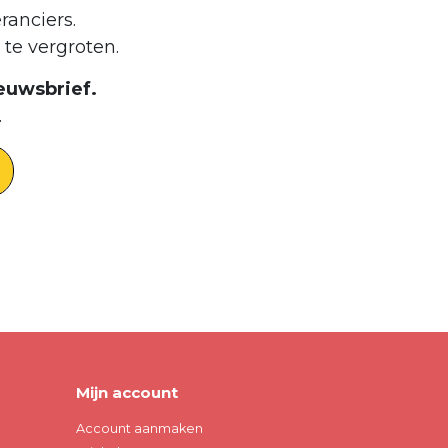
ranciers.
te vergroten.
euwsbrief.
.
Mijn account
Account aanmaken