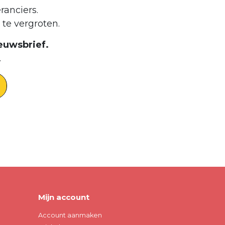
ranciers.
te vergroten.
euwsbrief.
.
Mijn account
Account aanmaken