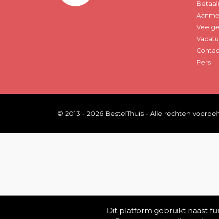
Betaal
Aanmel
Veelge
Vacatu
Contac
Pers
© 2013 - 2026 BestelThuis - Alle rechten voorb
Dit platform gebruikt naast f