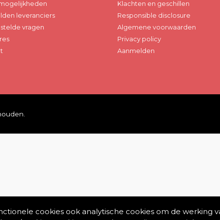
mogelijkheden
Klachten en geschillen
den leveranciers
Responsible disclosure
stelde vragen
Algemene voorwaarden
res
Privacy policy
t
Aanmelden
ehouden.
unctionele cookies ook analytische cookies om de werking v