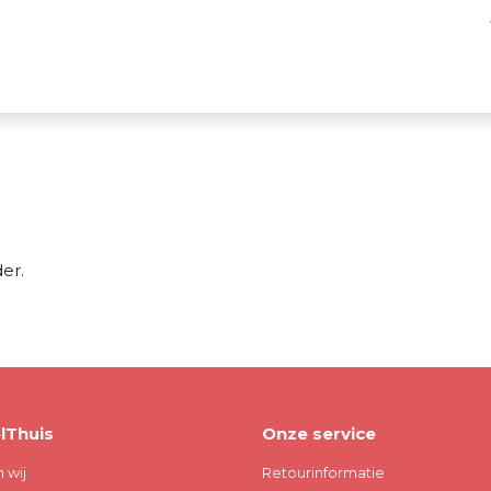
er.
lThuis
Onze service
n wij
Retourinformatie