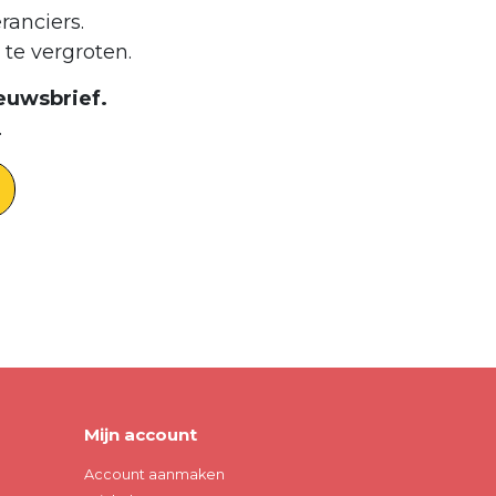
ranciers.
te vergroten.
euwsbrief.
.
Mijn account
Account aanmaken