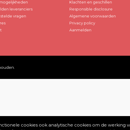
mogelijkheden
Klachten en geschillen
den leveranciers
Responsible disclosure
stelde vragen
Algemene voorwaarden
res
Privacy policy
t
Aanmelden
ehouden.
unctionele cookies ook analytische cookies om de werking v