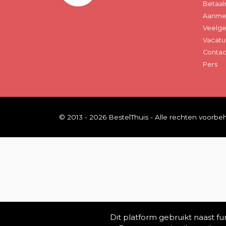
Betaal
Aanmel
Veelge
Vacatu
Contac
Pers
© 2013 - 2026 BestelThuis - Alle rechten voorb
Dit platform gebruikt naast f