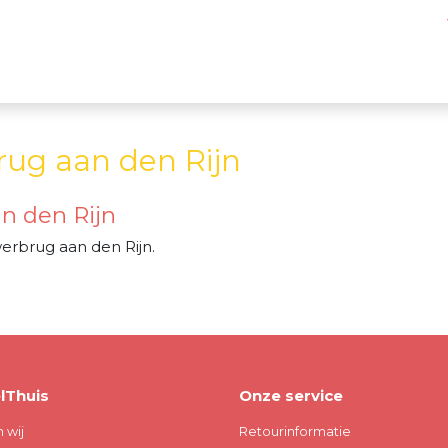
rug aan den Rijn
n den Rijn
rbrug aan den Rijn.
lThuis
Onze service
n wij
Retourinformatie