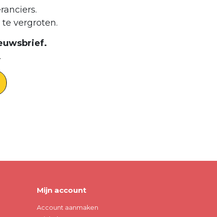
ranciers.
te vergroten.
euwsbrief.
.
Mijn account
Account aanmaken