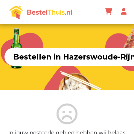
Bestellen in Hazerswoude-Rijn
In jouw postcode gebied hebben wij helaas