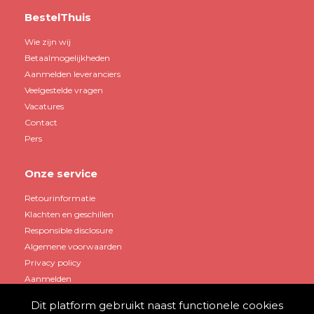
BestelThuis
Wie zijn wij
Betaalmogelijkheden
Aanmelden leveranciers
Veelgestelde vragen
Vacatures
Contact
Pers
Onze service
Retourinformatie
Klachten en geschillen
Responsible disclosure
Algemene voorwaarden
Privacy policy
Aanmelden
Dit platform gebruikt naast functionele cookies
Mijn account