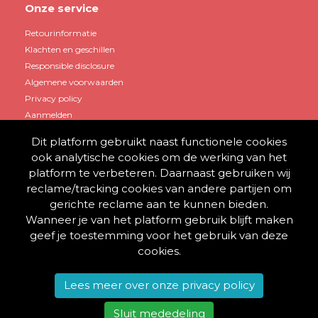
Onze service
Retourinformatie
Klachten en geschillen
Responsible disclosure
Algemene voorwaarden
Privacy policy
Aanmelden
Dit platform gebruikt naast functionele cookies
Mijn account
ook analytische cookies om de werking van het
platform te verbeteren. Daarnaast gebruiken wij
Account aanmaken
reclame/tracking cookies van andere partijen om
Winkelwagen
gerichte reclame aan te kunnen bieden.
Inloggen
Wanneer je van het platform gebruik blijft maken
geef je toestemming voor het gebruik van deze
cookies.
© 2013 - 2026 BestelThuis
Lees meer over onze privacy policy
Alle rechten voorbehouden.
Sluit mededeling