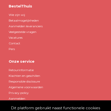
BestelThuis
Wie zijn wij
Betaalmogelijkheden
Aanmelden leveranciers
Veelgestelde vragen
Vacatures
Contact
Pers
Onze service
Retourinformatie
Klachten en geschillen
Responsible disclosure
Algemene voorwaarden
Privacy policy
Aanmelden
Dit platform gebruikt naast functionele cookies
Mijn account